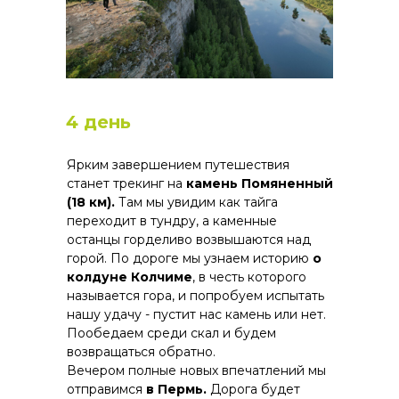
________________________________________________________________
ЗА ЭТУ ЦЕНУ ВЫ ПОЛУЧИТЕ
4 день
-Трансфер из Перми до точки старта сплава
(Мутиха);
Ярким завершением путешествия
-Трансфер в Пермь;
станет трекинг на
камень Помяненный
-Проживание в палаточном лагере
(18 км).
Там мы увидим как тайга
повышенного комфорта;
переходит в тундру, а каменные
- Аренда морских каяков, весел, спасжилетов;
останцы горделиво возвышаются над
- Все необходимое групповое снаряжение;
горой. По дороге мы узнаем историю
о
- Аптечка;
колдуне Колчиме
, в честь которого
- Сопровождение гидами;
называется гора, и попробуем испытать
- Питание на маршруте (походная кухня,
нашу удачу - пустит нас камень или нет.
приготовленная на костре);
Пообедаем среди скал и будем
- Посуда и средства гигиены;
возвращаться обратно.
- Фото и видеосъемка;
Вечером полные новых впечатлений мы
- Оформление страховки и разрешения входа
отправимся
в Пермь.
Дорога будет
в парк.