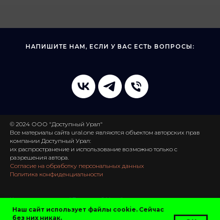
НАПИШИТЕ НАМ, ЕСЛИ У ВАС ЕСТЬ ВОПРОСЫ:
© 2024 ООО "Доступный Урал"
Все материалы сайта ural.one являются объектом авторских прав
компании Доступный Урал:
их распространение и использование возможно только с
разрешения автора.
Согласие на обработку персональных данных
Политика конфиденциальности
Карточка компании "Доступный Урал".
Наш сайт использует файлы cookie. Сейчас
Номер в Едином Федеральном реестре туроператоров России:
РТО
без них никак.