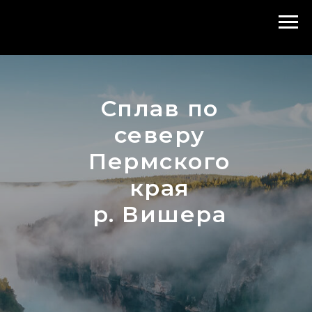
Сплав по
северу
Пермского
края
р. Вишера