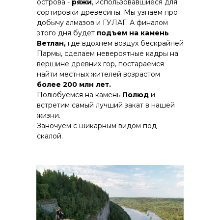
острова -
ряжи
, использовавшиеся для
сортировки древесины. Мы узнаем про
добычу алмазов и ГУЛАГ. А финалом
этого дня будет
подъем на камень
Ветлан,
где вдохнем воздух бескрайней
Пармы, сделаем невероятные кадры на
вершине древних гор, постараемся
найти местных жителей возрастом
более 200 млн лет.
Полюбуемся на камень
Полюд
и
встретим самый лучший закат в нашей
жизни.
Заночуем с шикарным видом под
скалой.
СТОИМОСТЬ
59 900
ЗАБРОНИРОВАТЬ